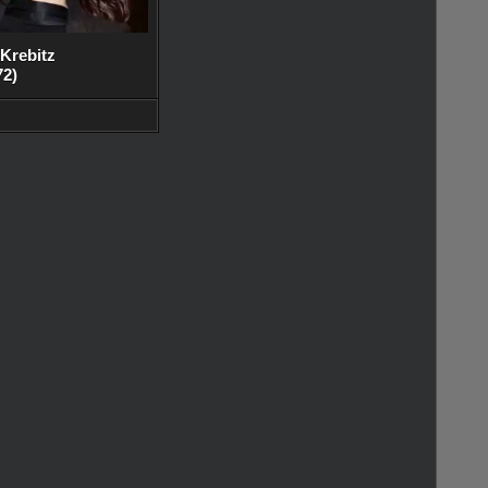
 Krebitz
72)