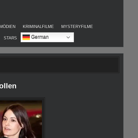
MÖDIEN
KRIMINALFILME
MYSTERYFILME
German
STARS
ollen