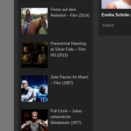
k
a
s
Ferien auf dem
m
t
Emilia Schüle 
Reiterhof – Film (2014)
STARS
Paranormal Haunting
at Silver Falls – Film
HD (2013)
Zwei Fäuste für Miami
– Film (1997)
Full Circle – Julias
unheimliche
Wiederkehr (1977)