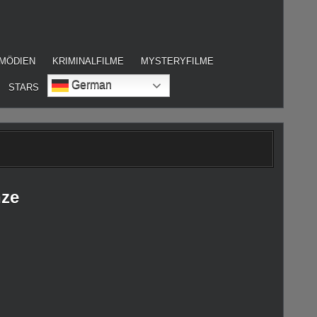
MÖDIEN
KRIMINALFILME
MYSTERYFILME
German
STARS
nze