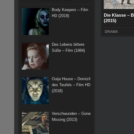
k
a
s
Body Keepers – Film
m
t
Die Klasse – B
HD (2018)
(2015)
DRAMA
Des Lebens bittere
Süße – Film (1984)
Ouija House – Domizil
des Teufels – Film HD
(2018)
Verschwunden – Gone
Missing (2013)