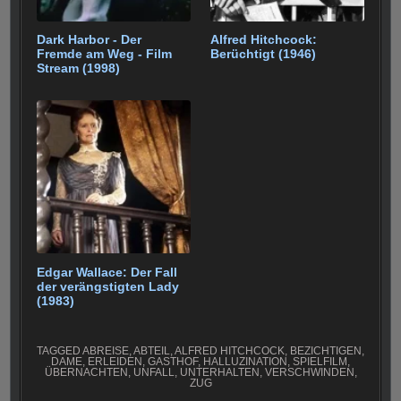
Dark Harbor - Der
Alfred Hitchcock:
Fremde am Weg - Film
Berüchtigt (1946)
Stream (1998)
Edgar Wallace: Der Fall
der verängstigten Lady
(1983)
TAGGED
ABREISE
,
ABTEIL
,
ALFRED HITCHCOCK
,
BEZICHTIGEN
,
DAME
,
ERLEIDEN
,
GASTHOF
,
HALLUZINATION
,
SPIELFILM
,
ÜBERNACHTEN
,
UNFALL
,
UNTERHALTEN
,
VERSCHWINDEN
,
ZUG