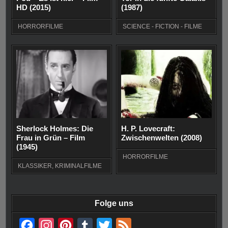
HD (2015)
(1987)
HORRORFILME
SCIENCE - FICTION - FILME
Sherlock Holmes: Die
H. P. Lovecraft:
Frau in Grün – Film
Zwischenwelten (2008)
(1945)
HORRORFILME
KLASSIKER
,
KRIMINALFILME
Folge uns
F
I
P
T
T
F