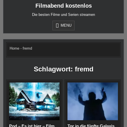
Skip
Filmabend kostenlos
to
content
Die besten Filme und Serien streamen
MENU
Home
-
fremd
Schlagwort:
fremd
Pod – Es ist hier – Film
Tor in die fünfte Galaxis