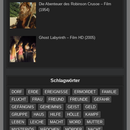
Die Abenteuer des Robinson Crusoe – Film
(1954)
Ghost Labyrinth – Film HD (2005)
Schlagwörter
DORF
ERDE
EREIGNISSE
ERMORDET
FAMILIE
FLUCHT
FRAU
FREUND
FREUNDE
GEFAHR
GEFÄNGNIS
GEHEIMNIS
GEIST
GELD
GRUPPE
HAUS
HILFE
HÖLLE
KAMPF
LEBEN
LEICHE
MACHT
MORD
MUTTER
MYSTERIÖS
MÄDCHEN
MÖRDER
NACHT