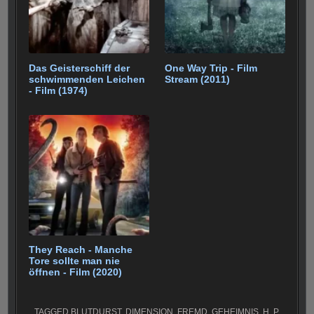
Das Geisterschiff der
One Way Trip - Film
schwimmenden Leichen
Stream (2011)
- Film (1974)
They Reach - Manche
Tore sollte man nie
öffnen - Film (2020)
TAGGED
BLUTDURST
,
DIMENSION
,
FREMD
,
GEHEIMNIS
,
H. P.