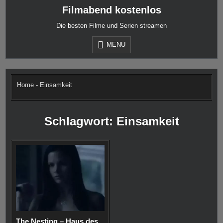
Skip
Filmabend kostenlos
to
content
Die besten Filme und Serien streamen
MENU
Home
-
Einsamkeit
Schlagwort:
Einsamkeit
The Nesting – Haus des