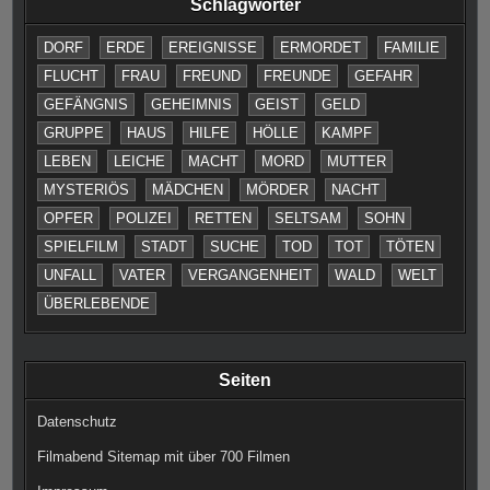
Schlagwörter
DORF
ERDE
EREIGNISSE
ERMORDET
FAMILIE
FLUCHT
FRAU
FREUND
FREUNDE
GEFAHR
GEFÄNGNIS
GEHEIMNIS
GEIST
GELD
GRUPPE
HAUS
HILFE
HÖLLE
KAMPF
LEBEN
LEICHE
MACHT
MORD
MUTTER
MYSTERIÖS
MÄDCHEN
MÖRDER
NACHT
OPFER
POLIZEI
RETTEN
SELTSAM
SOHN
SPIELFILM
STADT
SUCHE
TOD
TOT
TÖTEN
UNFALL
VATER
VERGANGENHEIT
WALD
WELT
ÜBERLEBENDE
Seiten
Datenschutz
Filmabend Sitemap mit über 700 Filmen