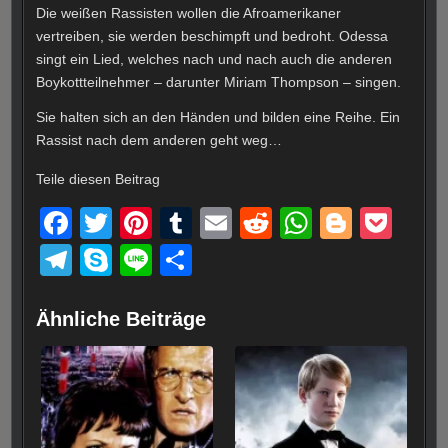
Die weißen Rassisten wollen die Afroamerikaner
vertreiben, sie werden beschimpft und bedroht. Odessa
singt ein Lied, welches nach und nach auch die anderen
Boykottteilnehmer – darunter Miriam Thompson – singen.
Sie halten sich an den Händen und bilden eine Reihe. Ein
Rassist nach dem anderen geht weg…
Teile diesen Beitrag
F
T
Pi
T
E
R
W
Bl
P
a
wi
nt
u
m
e
h
o
o
T
S
Li
T
c
tt
er
m
ail
d
at
g
ck
el
ky
n
eil
e
er
e
bl
di
s
g
et
e
p
e
e
Ähnliche Beiträge
b
st
r
t
A
er
gr
e
n
o
p
a
o
p
m
k