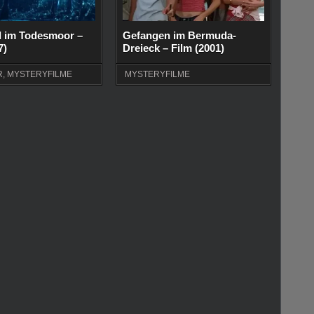
l im Todesmoor –
Gefangen im Bermuda-
7)
Dreieck – Film (2001)
R
,
MYSTERYFILME
MYSTERYFILME