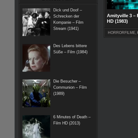
k
a
s
Dick und Doof –
m
t
Amityville 3 –
Schrecken der
HD (1983)
Kompanie – Film
Stream (1941)
HORRORFILME
,
Des Lebens bittere
Süße – Film (1984)
Die Besucher –
Communion – Film
(1989)
6 Minutes of Death –
Film HD (2013)