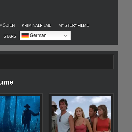
MÖDIEN
KRIMINALFILME
MYSTERYFILME
German
STARS
äume