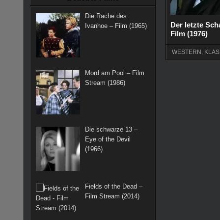
k
a
s
Die Rache des
m
t
Der letzte Sch
Ivanhoe – Film (1965)
Film (1976)
WESTERN
,
KLAS
Mord am Pool – Film
Stream (1986)
Die schwarze 13 –
Eye of the Devil
(1966)
Fields of the Dead –
Film Stream (2014)