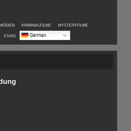
MÖDIEN
KRIMINALFILME
MYSTERYFILME
German
STARS
dung