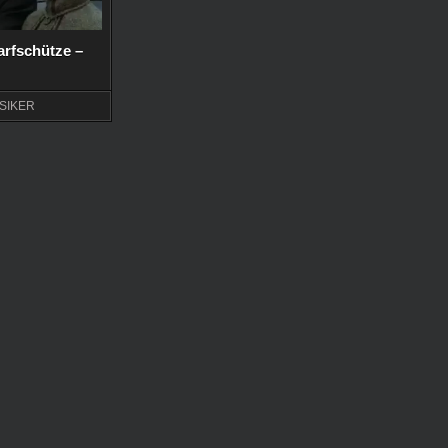
arfschütze –
SIKER