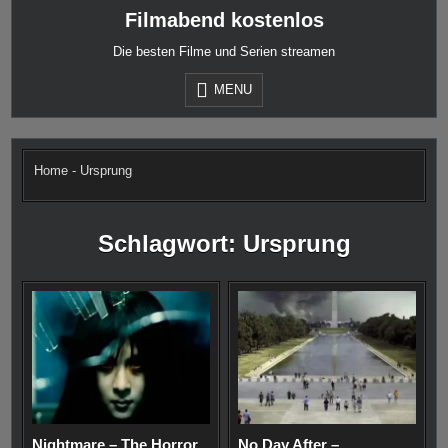
Skip
Filmabend kostenlos
to
content
Die besten Filme und Serien streamen
MENU
Home
-
Ursprung
Schlagwort:
Ursprung
Nightmare – The Horror
No Day After –