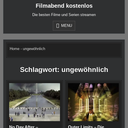
Skip
Filmabend kostenlos
to
content
Die besten Filme und Serien streamen
MENU
Home
-
ungewöhnlich
Schlagwort:
ungewöhnlich
No Day After –
Outer Limits – Die