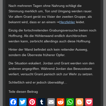
Nach mehreren Tagen ohne Nahrung schlägt die
Stimmung merklich um, Ton und Umgang werden rauer.
Vor allem Grant gerät ins Visier der zweiten Gruppe, als
bekannt wird, dass er an einem ⇒
Herzfehler
leidet.
Einzig die fortschreitenden Grabungsversuche bieten noch
Hoffnung. Als die Höhlenwand endlich durchbrochen
werden kann, zerbricht allerdings auch diese Hoffnung.
Hinter der Wand befindet sich kein rettender Ausweg,
sondern die Überreste früherer Opfer.
Die Situation eskaliert. Jordan und Grant werden von den
anderen angegriffen. Während Jordan das Bewusstsein
verliert, versucht Grant panisch sich zur Wehr zu setzen.
Schließlich wird er jedoch überwältigt…
Teile diesen Beitrag
F
T
Pi
T
E
R
W
Bl
P