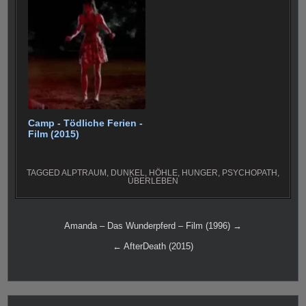
Camp - Tödliche Ferien -
Film (2015)
TAGGED
ALPTRAUM
,
DUNKEL
,
HÖHLE
,
HUNGER
,
PSYCHOPATH
,
ÜBERLEBEN
Beitragsnavigation
Amanda – Das Wunderpferd – Film (1996) →
← AfterDeath (2015)