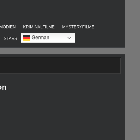
MÖDIEN
KRIMINALFILME
MYSTERYFILME
German
STARS
on