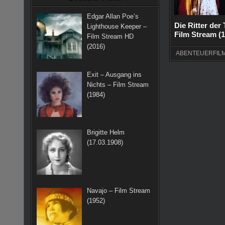
k
a
s
Edgar Allan Poe’s
m
t
Die Ritter der
Lighthouse Keeper –
Film Stream (
Film Stream HD
(2016)
ABENTEUERFIL
Exit – Ausgang ins
Nichts – Film Stream
(1984)
Brigitte Helm
(17.03.1908)
Navajo – Film Stream
(1952)