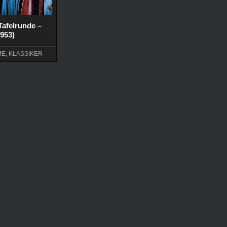
 Tafelrunde –
1953)
ME
,
KLASSIKER