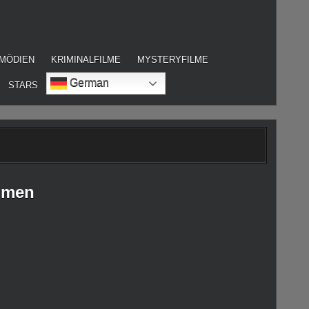
MÖDIEN
KRIMINALFILME
MYSTERYFILME
German
STARS
hmen