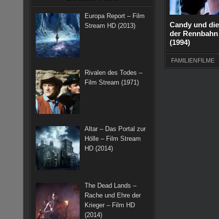
k
a
s
Europa Report – Film
m
t
Candy und die
Stream HD (2013)
der Rennbahn 
(1994)
FAMILIENFILME
Rivalen des Todes –
Film Stream (1971)
Altar – Das Portal zur
Hölle – Film Stream
HD (2014)
The Dead Lands –
Rache und Ehre der
Krieger – Film HD
(2014)