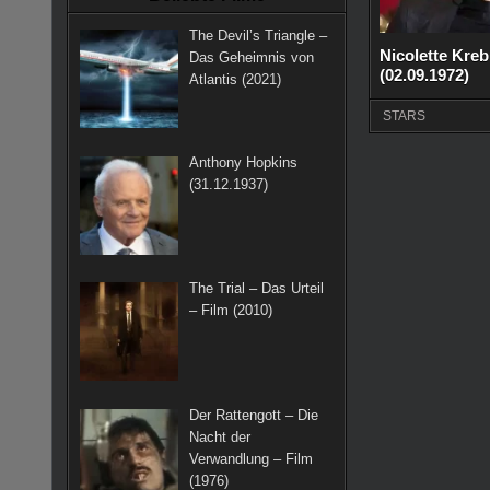
k
a
s
The Devil’s Triangle –
m
t
Nicolette Kreb
Das Geheimnis von
(02.09.1972)
Atlantis (2021)
STARS
Anthony Hopkins
(31.12.1937)
The Trial – Das Urteil
– Film (2010)
Der Rattengott – Die
Nacht der
Verwandlung – Film
(1976)