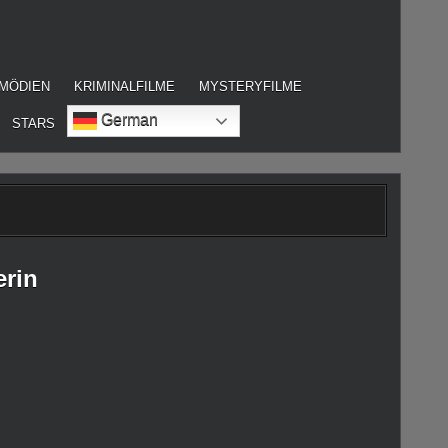
MÖDIEN
KRIMINALFILME
MYSTERYFILME
German
STARS
rin