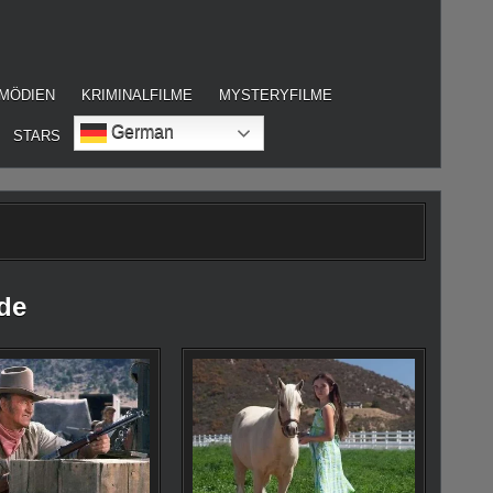
MÖDIEN
KRIMINALFILME
MYSTERYFILME
German
STARS
de