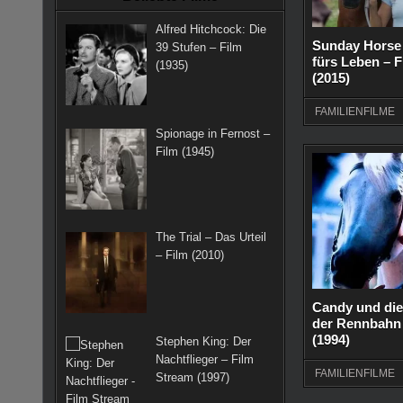
k
a
s
Alfred Hitchcock: Die
m
t
Sunday Horse
39 Stufen – Film
fürs Leben – 
(1935)
(2015)
FAMILIENFILME
Spionage in Fernost –
Film (1945)
The Trial – Das Urteil
– Film (2010)
Candy und die
der Rennbahn 
(1994)
Stephen King: Der
Nachtflieger – Film
FAMILIENFILME
Stream (1997)