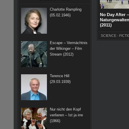
k
a
s
Charlotte Rampling
m
t
No Day After –
(05.02.1946)
Naturgewalten
(2011)
SCIENCE - FICTI
Escape – Vermächtnis
der Wikinger – Film
Stream (2012)
Terence Hill
(29.03.1939)
Nur nicht den Kopf
verlieren – Ist ja irre
(1966)