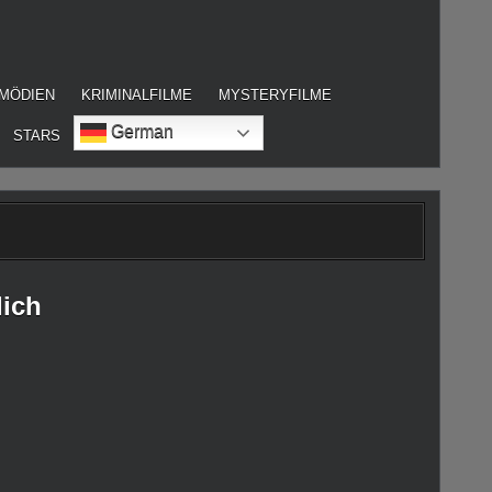
MÖDIEN
KRIMINALFILME
MYSTERYFILME
German
STARS
lich