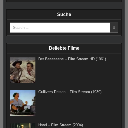
a
n
i
u
w
e
c
s
n
m
i
e
Suche
e
t
t
b
t
d
Search
b
a
e
l
t
for:
o
g
r
r
e
o
r
e
r
Beliebte Filme
k
a
s
Der Besessene – Film Stream HD (1961)
m
t
Gullivers Reisen – Film Stream (1939)
Hotel – Film Stream (2004)