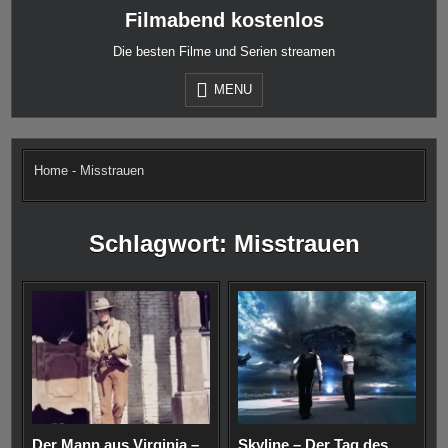
Skip
Filmabend kostenlos
to
content
Die besten Filme und Serien streamen
MENU
Home
-
Misstrauen
Schlagwort:
Misstrauen
Der Mann aus Virginia –
Skyline – Der Tag des