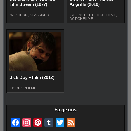
Film Stream (1977)
Angriffs (2010)
WESTERN
,
KLASSIKER
SCIENCE - FICTION - FILME
,
ACTIONFILME
Sick Boy – Film (2012)
HORRORFILME
Folge uns
F
I
P
T
T
F