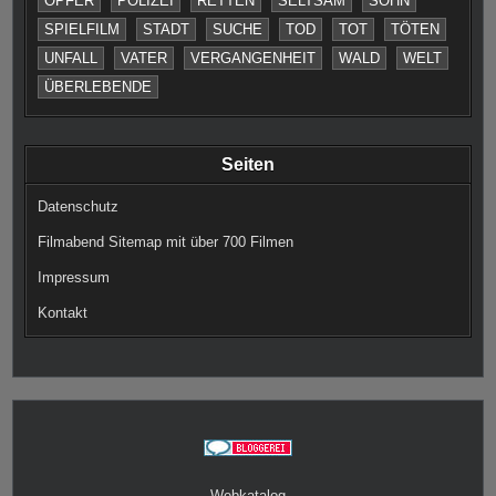
OPFER
POLIZEI
RETTEN
SELTSAM
SOHN
SPIELFILM
STADT
SUCHE
TOD
TOT
TÖTEN
UNFALL
VATER
VERGANGENHEIT
WALD
WELT
ÜBERLEBENDE
Seiten
Datenschutz
Filmabend Sitemap mit über 700 Filmen
Impressum
Kontakt
Webkatalog