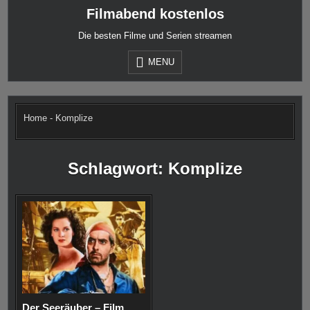
Skip
Filmabend kostenlos
to
content
Die besten Filme und Serien streamen
MENU
Home
-
Komplize
Schlagwort:
Komplize
Der Seeräuber – Film