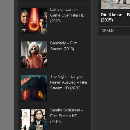
k
a
s
Collision Earth –
m
t
Die Klasse – B
Game Over Film HD
(2015)
(2020)
DRAMA
Banklady – Film
Stream (2013)
The Night – Es gibt
keinen Ausweg – Film
Stream HD (2020)
Sarahs Schlüssel –
Film Stream HD
(2010)