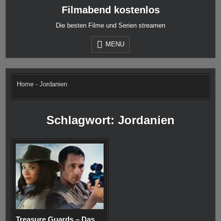
Skip
Filmabend kostenlos
to
content
Die besten Filme und Serien streamen
MENU
Home
-
Jordanien
Schlagwort:
Jordanien
Treasure Guards – Das