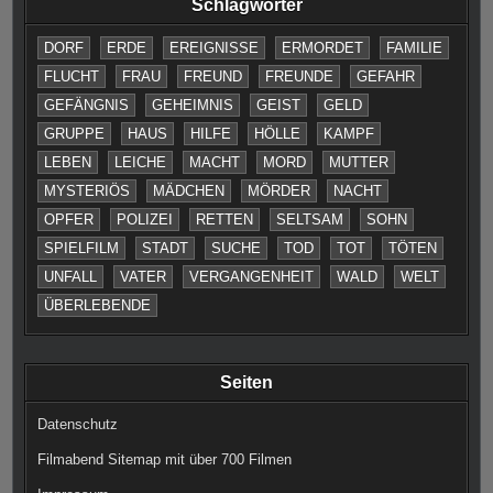
Schlagwörter
DORF
ERDE
EREIGNISSE
ERMORDET
FAMILIE
FLUCHT
FRAU
FREUND
FREUNDE
GEFAHR
GEFÄNGNIS
GEHEIMNIS
GEIST
GELD
GRUPPE
HAUS
HILFE
HÖLLE
KAMPF
LEBEN
LEICHE
MACHT
MORD
MUTTER
MYSTERIÖS
MÄDCHEN
MÖRDER
NACHT
OPFER
POLIZEI
RETTEN
SELTSAM
SOHN
SPIELFILM
STADT
SUCHE
TOD
TOT
TÖTEN
UNFALL
VATER
VERGANGENHEIT
WALD
WELT
ÜBERLEBENDE
Seiten
Datenschutz
Filmabend Sitemap mit über 700 Filmen