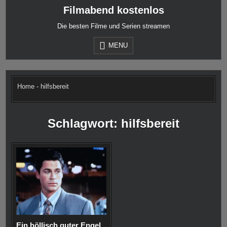
Skip
Filmabend kostenlos
to
content
Die besten Filme und Serien streamen
MENU
Home
-
hilfsbereit
Schlagwort:
hilfsbereit
Ein höllisch guter Engel