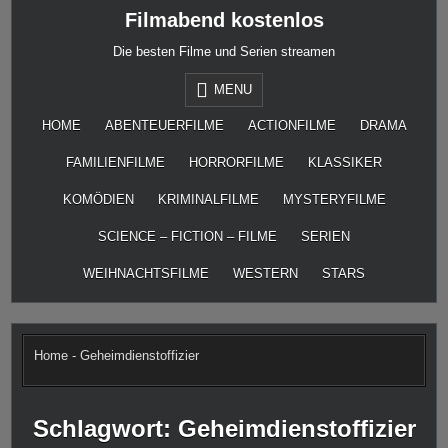
Skip
Filmabend kostenlos
to
content
Die besten Filme und Serien streamen
MENU
HOME
ABENTEUERFILME
ACTIONFILME
DRAMA
FAMILIENFILME
HORRORFILME
KLASSIKER
KOMÖDIEN
KRIMINALFILME
MYSTERYFILME
SCIENCE – FICTION – FILME
SERIEN
WEIHNACHTSFILME
WESTERN
STARS
Home
-
Geheimdienstoffizier
Schlagwort:
Geheimdienstoffizier