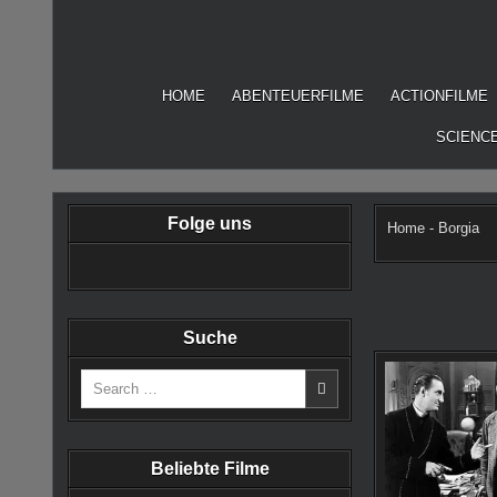
Skip
to
content
HOME
ABENTEUERFILME
ACTIONFILME
SCIENCE
Folge uns
Home
-
Borgia
Suche
Search
for:
Beliebte Filme