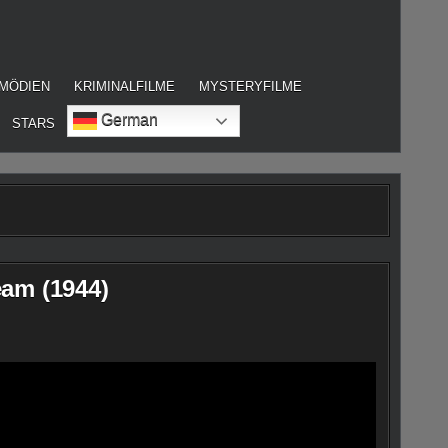
MÖDIEN
KRIMINALFILME
MYSTERYFILME
German
STARS
eam (1944)