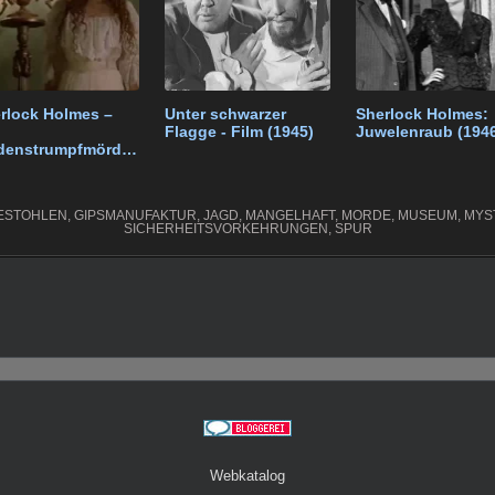
m
rlock Holmes –
Unter schwarzer
Sherlock Holmes:
Flagge - Film (1945)
Juwelenraub (194
denstrumpfmörder
ilm HD (2004)
ESTOHLEN
,
GIPSMANUFAKTUR
,
JAGD
,
MANGELHAFT
,
MORDE
,
MUSEUM
,
MYS
SICHERHEITSVORKEHRUNGEN
,
SPUR
Webkatalog