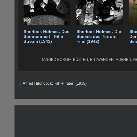
o
p
o
p
k
Sherlock Holmes: Das
Sherlock Holmes: Die
She
Spinnennest - Film
Stimme des Terrors -
Der
Stream (1943)
Film (1942)
Sei
- F
TAGGED
BORGIA
,
BÜSTEN
,
ENTWENDEN
,
FLIEHEN
,
G
Beitragsnavigation
← Alfred Hitchcock: Riff-Piraten (1939)