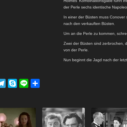
Holmes‘ Kombinationsgabe führt ihn
der Perle sechs identische Napoleo
In einer der Büsten muss Conover 
nach den verkauften Büsten.
Um an die Perle zu kommen, schrec
Zwei der Büsten sind zerbrochen, d
von der Perle.
Nun beginnt die Jagd nach der letz
P
T
S
Li
T
el
ky
n
eil
k
e
p
e
e
t
gr
e
n
a