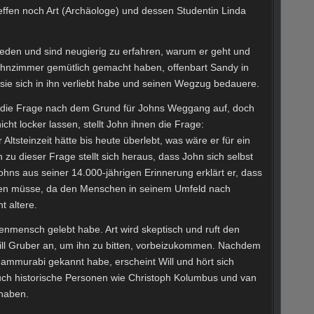
reffen noch Art (Archäologe) und dessen Studentin Linda
ieden und sind neugierig zu erfahren, warum er geht und
ohnzimmer gemütlich gemacht haben, offenbart Sandy in
ie sich in ihn verliebt habe und seinen Wegzug bedauere.
die Frage nach dem Grund für Johns Weggang auf, doch
cht locker lassen, stellt John ihnen die Frage:
tsteinzeit hätte bis heute überlebt, was wäre er für ein
zu dieser Frage stellt sich heraus, dass John sich selbst
hns aus seiner 14.000-jährigen Erinnerung erklärt er, dass
ehen müsse, da den Menschen in seinem Umfeld nach
t altere.
lenmensch gelebt habe. Art wird skeptisch und ruft den
Will Gruber an, um ihn zu bitten, vorbeizukommen. Nachdem
ammurabi gekannt habe, erscheint Will und hört sich
uch historische Personen wie Christoph Kolumbus und van
 haben.