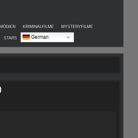
MÖDIEN
KRIMINALFILME
MYSTERYFILME
German
STARS
)