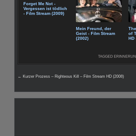
Forget Me Not -
o
p
Vergessen ist tödlich
- Film Stream (2009)
k
Mein Freund, der
The
Geist - Film Stream
of 
(2002)
HD 
TAGGED
ERINNERU
Beitragsnavigation
← Kurzer Prozess – Righteous Kill – Film Stream HD (2008)