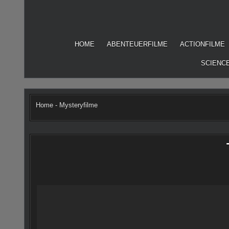
Skip
to
content
HOME
ABENTEUERFILME
ACTIONFILME
SCIENCE
Home
-
Mysteryfilme