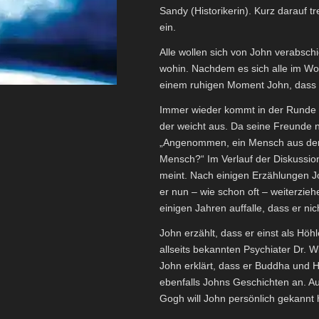
Sandy (Historikerin). Kurz darauf t
ein.
Alle wollen sich von John verabsch
wohin. Nachdem es sich alle im W
einem ruhigen Moment John, dass s
Immer wieder kommt in der Runde 
der weicht aus. Da seine Freunde ni
„Angenommen, ein Mensch aus der Al
Mensch?“ Im Verlauf der Diskussion 
meint. Nach einigen Erzählungen Jo
er nun – wie schon oft – weiterzi
einigen Jahren auffalle, dass er nich
John erzählt, dass er einst als Höh
allseits bekannten Psychiater Dr. 
John erklärt, dass er Buddha und H
ebenfalls Johns Geschichten an. A
Gogh will John persönlich gekannt