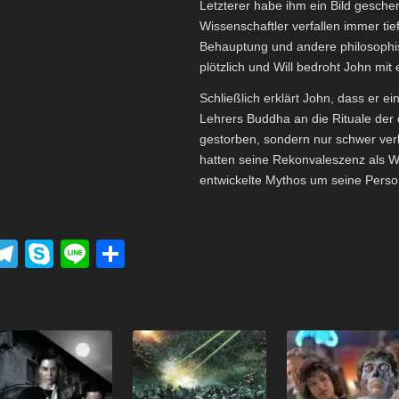
Letzterer habe ihm ein Bild gesche
Wissenschaftler verfallen immer tie
Behauptung und andere philosophi
plötzlich und Will bedroht John mit 
Schließlich erklärt John, dass er e
Lehrers Buddha an die Rituale der 
gestorben, sondern nur schwer verl
hatten seine Rekonvaleszenz als Wu
entwickelte Mythos um seine Person
P
T
S
Li
T
el
ky
n
eil
k
e
p
e
e
t
gr
e
n
a
m