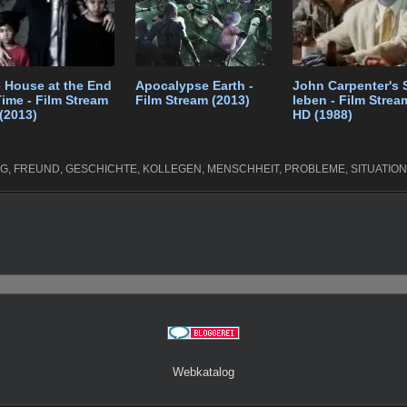
 House at the End
Apocalypse Earth -
John Carpenter's 
Time - Film Stream
Film Stream (2013)
leben - Film Strea
(2013)
HD (1988)
NG
,
FREUND
,
GESCHICHTE
,
KOLLEGEN
,
MENSCHHEIT
,
PROBLEME
,
SITUATION
Webkatalog