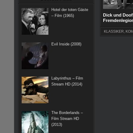
k
a
s
Hotel der toten Gäste
m
t
Dick und Doof
– Film (1965)
Fremdenlegion
KLASSIKER
,
KOM
Evil Inside (2008)
Labyrinthus – Film
Stream HD (2014)
The Borderlands –
Film Stream HD
(2013)