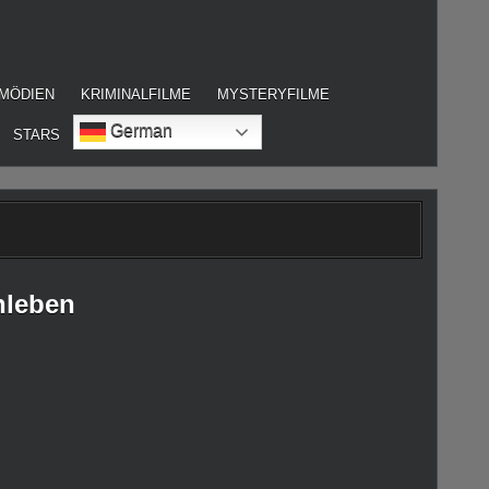
MÖDIEN
KRIMINALFILME
MYSTERYFILME
German
STARS
nleben