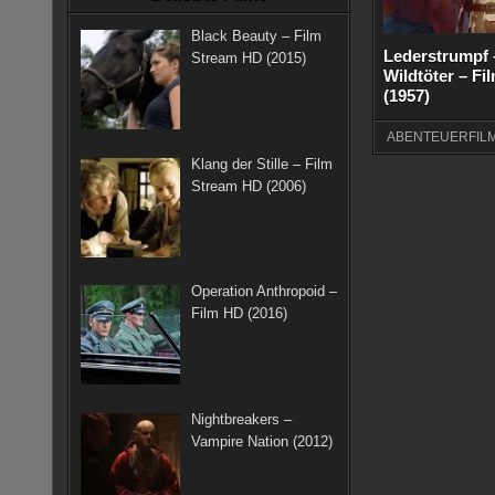
k
a
s
Black Beauty – Film
m
t
Lederstrumpf 
Stream HD (2015)
Wildtöter – Fi
(1957)
ABENTEUERFIL
Klang der Stille – Film
Stream HD (2006)
Operation Anthropoid –
Film HD (2016)
Nightbreakers –
Vampire Nation (2012)