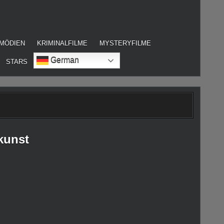
MÖDIEN
KRIMINALFILME
MYSTERYFILME
German
STARS
kunst