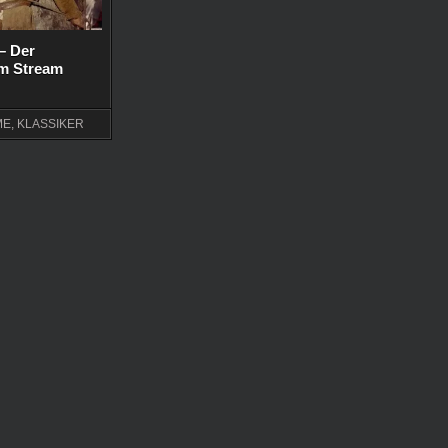
– Der
lm Stream
ME
,
KLASSIKER