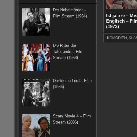
k
a
s
Der Nebelmörder –
m
t
Ist ja irre – M
Film Stream (1964)
Englisch – Fi
(1973)
KOMÖDIEN
,
KLA
Die Ritter der
Tafelrunde – Film
Stream (1953)
Der kleine Lord – Film
(1936)
Scary Movie 4 – Film
Stream (2006)