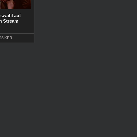
isswahl auf
lm Stream
SSIKER