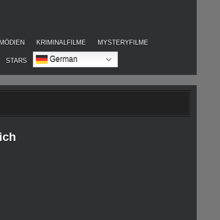
MÖDIEN
KRIMINALFILME
MYSTERYFILME
German
STARS
ich