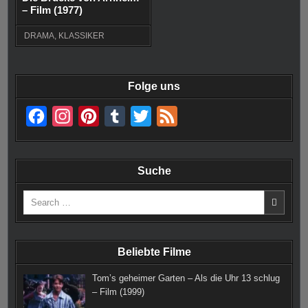
– Film (1977)
DRAMA
,
KLASSIKER
Folge uns
F
I
P
T
T
F
a
n
i
u
w
e
c
s
n
m
i
e
Suche
e
t
t
b
t
d
Search
b
a
e
l
t
for:
o
g
r
r
e
o
r
e
r
Beliebte Filme
k
a
s
Tom’s geheimer Garten – Als die Uhr 13 schlug
m
t
– Film (1999)