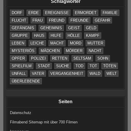
Schlagwörter
DORF
ERDE
EREIGNISSE
ERMORDET
FAMILIE
FLUCHT
FRAU
FREUND
FREUNDE
GEFAHR
GEFÄNGNIS
GEHEIMNIS
GEIST
GELD
GRUPPE
HAUS
HILFE
HÖLLE
KAMPF
LEBEN
LEICHE
MACHT
MORD
MUTTER
MYSTERIÖS
MÄDCHEN
MÖRDER
NACHT
OPFER
POLIZEI
RETTEN
SELTSAM
SOHN
SPIELFILM
STADT
SUCHE
TOD
TOT
TÖTEN
UNFALL
VATER
VERGANGENHEIT
WALD
WELT
ÜBERLEBENDE
Seiten
Datenschutz
Filmabend Sitemap mit über 700 Filmen