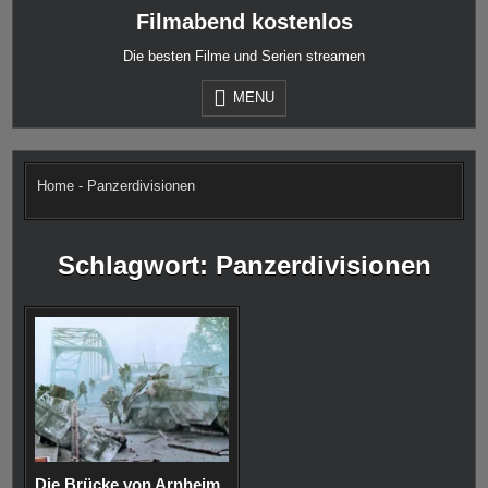
Skip
Filmabend kostenlos
to
content
Die besten Filme und Serien streamen
MENU
Home
-
Panzerdivisionen
Schlagwort:
Panzerdivisionen
Die Brücke von Arnheim