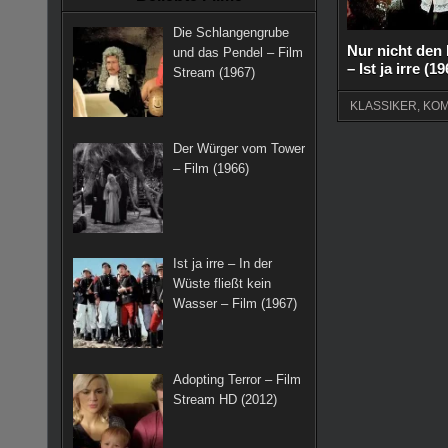
k
a
s
Die Schlangengrube
m
t
Nur nicht den 
und das Pendel – Film
– Ist ja irre (1
Stream (1967)
KLASSIKER
,
KOM
Der Würger vom Tower
– Film (1966)
Ist ja irre – In der
Wüste fließt kein
Wasser – Film (1967)
Adopting Terror – Film
Stream HD (2012)