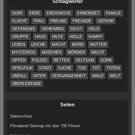
Schlagwörter
DORF
ERDE
EREIGNISSE
ERMORDET
FAMILIE
FLUCHT
FRAU
FREUND
FREUNDE
GEFAHR
GEFÄNGNIS
GEHEIMNIS
GEIST
GELD
GRUPPE
HAUS
HILFE
HÖLLE
KAMPF
LEBEN
LEICHE
MACHT
MORD
MUTTER
MYSTERIÖS
MÄDCHEN
MÖRDER
NACHT
OPFER
POLIZEI
RETTEN
SELTSAM
SOHN
SPIELFILM
STADT
SUCHE
TOD
TOT
TÖTEN
UNFALL
VATER
VERGANGENHEIT
WALD
WELT
ÜBERLEBENDE
Seiten
Datenschutz
Filmabend Sitemap mit über 700 Filmen