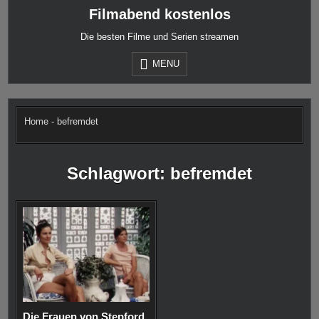
Skip
Filmabend kostenlos
to
content
Die besten Filme und Serien streamen
MENU
Home
-
befremdet
Schlagwort:
befremdet
Die Frauen von Stepford