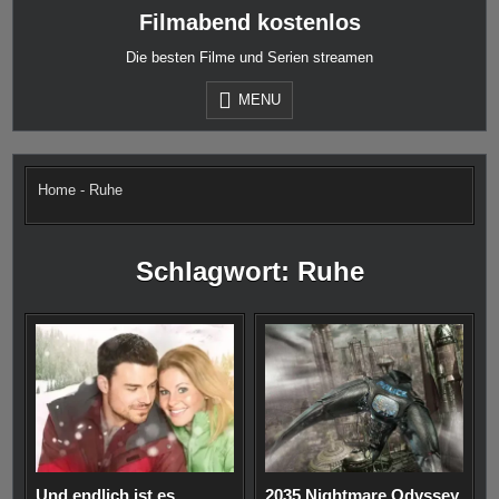
Skip
Filmabend kostenlos
to
content
Die besten Filme und Serien streamen
MENU
Home
-
Ruhe
Schlagwort:
Ruhe
Und endlich ist es
2035 Nightmare Odyssey