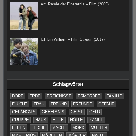
Am Rande der Finsternis – Film (2005)
Ich bin William – Film Stream (2017)
Schlagwörter
DORF
ERDE
EREIGNISSE
ERMORDET
FAMILIE
FLUCHT
FRAU
FREUND
FREUNDE
GEFAHR
GEFÄNGNIS
GEHEIMNIS
GEIST
GELD
GRUPPE
HAUS
HILFE
HÖLLE
KAMPF
LEBEN
LEICHE
MACHT
MORD
MUTTER
MYSTERIÖS
MÄDCHEN
MÖRDER
NACHT