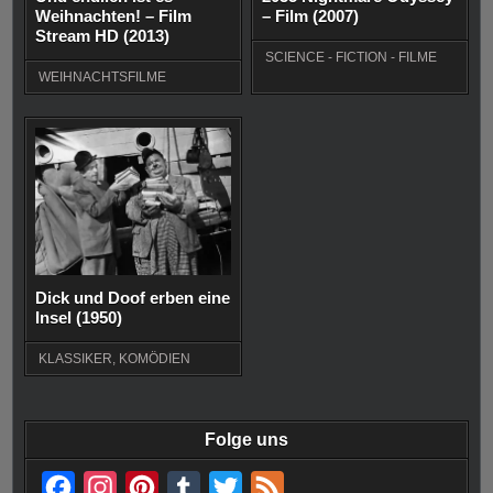
Weihnachten! – Film
– Film (2007)
Stream HD (2013)
SCIENCE - FICTION - FILME
WEIHNACHTSFILME
Dick und Doof erben eine
Insel (1950)
KLASSIKER
,
KOMÖDIEN
Folge uns
F
I
P
T
T
F