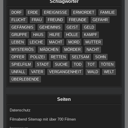
Schlagwörter
DORF
ERDE
EREIGNISSE
ERMORDET
FAMILIE
FLUCHT
FRAU
FREUND
FREUNDE
GEFAHR
GEFÄNGNIS
GEHEIMNIS
GEIST
GELD
GRUPPE
HAUS
HILFE
HÖLLE
KAMPF
LEBEN
LEICHE
MACHT
MORD
MUTTER
MYSTERIÖS
MÄDCHEN
MÖRDER
NACHT
OPFER
POLIZEI
RETTEN
SELTSAM
SOHN
SPIELFILM
STADT
SUCHE
TOD
TOT
TÖTEN
UNFALL
VATER
VERGANGENHEIT
WALD
WELT
ÜBERLEBENDE
Seiten
Datenschutz
Filmabend Sitemap mit über 700 Filmen