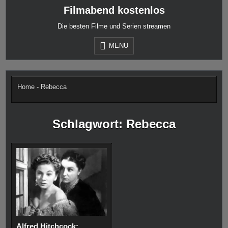
Skip
Filmabend kostenlos
to
content
Die besten Filme und Serien streamen
MENU
Home
-
Rebecca
Schlagwort:
Rebecca
Alfred Hitchcock: