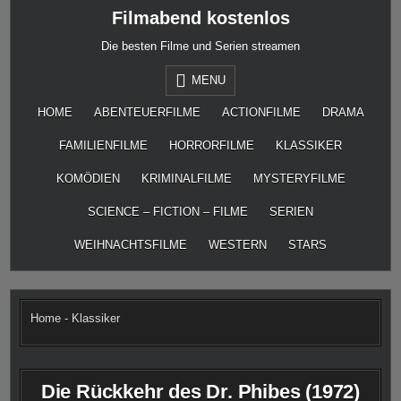
Skip
Filmabend kostenlos
to
content
Die besten Filme und Serien streamen
MENU
HOME
ABENTEUERFILME
ACTIONFILME
DRAMA
FAMILIENFILME
HORRORFILME
KLASSIKER
KOMÖDIEN
KRIMINALFILME
MYSTERYFILME
SCIENCE – FICTION – FILME
SERIEN
WEIHNACHTSFILME
WESTERN
STARS
Home
-
Klassiker
Die Rückkehr des Dr. Phibes (1972)