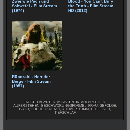
Zwei wie Pech und
Blood - You Can't Bury
Schwefel - Film Stream
the Truth - Film Stream
(1974)
HD (2012)
Rübezahl - Herr der
Berge - Film Stream
(1957)
TAGGED
ÄGYPTEN
,
ASSISTENTIN
,
AUFBRECHEN
,
AUFERSTEHEN
,
BESCHWÖRUNGSFORMEL
,
FRAU
,
GEFOLGE
,
GRAB
,
LEICHE
,
PHARAO
,
RITUAL
,
STUMM
,
TEUFLISCH
,
TIEFSCHLAF