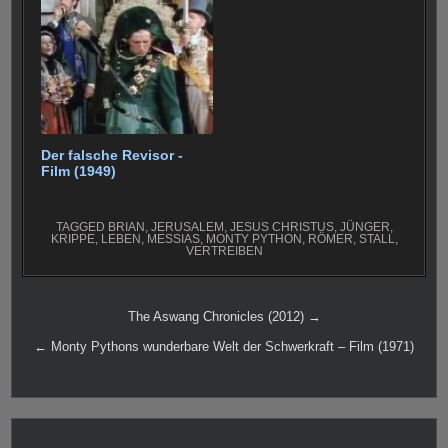
Der falsche Revisor -
Film (1949)
TAGGED
BRIAN
,
JERUSALEM
,
JESUS CHRISTUS
,
JÜNGER
,
KRIPPE
,
LEBEN
,
MESSIAS
,
MONTY PYTHON
,
RÖMER
,
STALL
,
VERTREIBEN
Beitragsnavigation
The Aswang Chronicles (2012) →
← Monty Pythons wunderbare Welt der Schwerkraft – Film (1971)