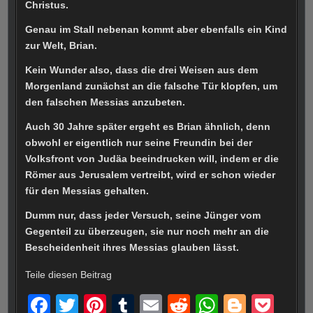
Christus.
Genau im Stall nebenan kommt aber ebenfalls ein Kind
zur Welt, Brian.
Kein Wunder also, dass die drei Weisen aus dem
Morgenland zunächst an die falsche Tür klopfen, um
den falschen Messias anzubeten.
Auch 30 Jahre später ergeht es Brian ähnlich, denn
obwohl er eigentlich nur seine Freundin bei der
Volksfront von Judäa beeindrucken will, indem er die
Römer aus Jerusalem vertreibt, wird er schon wieder
für den Messias gehalten.
Dumm nur, dass jeder Versuch, seine Jünger vom
Gegenteil zu überzeugen, sie nur noch mehr an die
Bescheidenheit ihres Messias glauben lässt.
Teile diesen Beitrag
F
T
Pi
T
E
R
W
Bl
P