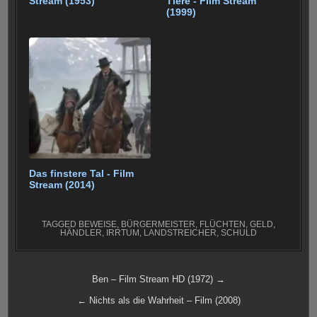
Stream (1953)
Tiere - Film Stream
(1999)
Das finstere Tal - Film
Stream (2014)
TAGGED
BEWEISE
,
BÜRGERMEISTER
,
FLÜCHTEN
,
GELD
,
HÄNDLER
,
IRRTUM
,
LANDSTREICHER
,
SCHULD
Beitragsnavigation
Ben – Film Stream HD (1972) →
← Nichts als die Wahrheit – Film (2008)