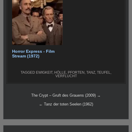
Horror Express - Film
Stream (1972)
TAGGED
EWIGKEIT
,
HÖLLE
,
PFORTEN
,
TANZ
,
TEUFEL
,
VERFLUCHT
Beitragsnavigation
The Crypt – Gruft des Grauens (2009) →
← Tanz der toten Seelen (1962)