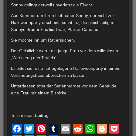
Sonny gelingt derweil unverletzt die Flucht.
Aus Kummer um ihren Liebhaber Sonny, der nicht zur
Halloweenparty erscheint, sucht Liz, die gleichzeitig mit
Sonnys Bruder Eric liiert war, Pfarrer Cane auf.
Sie möchte ihn um Rat ersuchen.
Der Geistliche warnt die junge Frau vor dem willenlosen
„Werkzeug des Teufels“.
Er bittet sie, eine nahegelegene Halloweenparty in einem
Verbindungshaus abbrechen zu lassen.
Unterdessen tötet der Serienmörder vor dem Gebäude
eine Frau mit einem Eispickel…
Teile diesen Beitrag
F
T
Pi
T
E
R
W
Bl
P