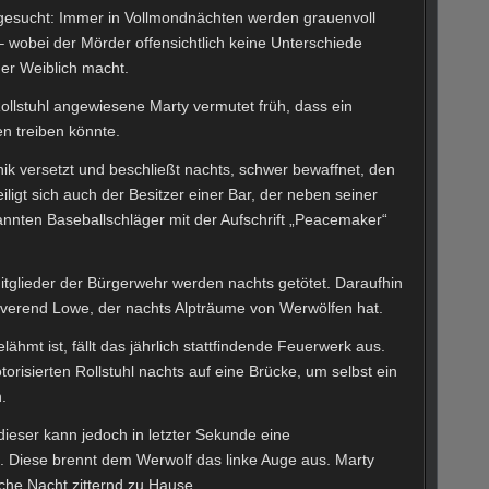
gesucht: Immer in Vollmondnächten werden grauenvoll
 wobei der Mörder offensichtlich keine Unterschiede
er Weiblich macht.
Rollstuhl angewiesene Marty vermutet früh, dass ein
en treiben könnte.
nik versetzt und beschließt nachts, schwer bewaffnet, den
iligt sich auch der Besitzer einer Bar, der neben seiner
nnten Baseballschläger mit der Aufschrift „Peacemaker“
itglieder der Bürgerwehr werden nachts getötet. Daraufhin
erend Lowe, der nachts Alpträume von Werwölfen hat.
ähmt ist, fällt das jährlich stattfindende Feuerwerk aus.
orisierten Rollstuhl nachts auf eine Brücke, um selbst ein
.
dieser kann jedoch in letzter Sekunde eine
. Diese brennt dem Werwolf das linke Auge aus. Marty
liche Nacht zitternd zu Hause.