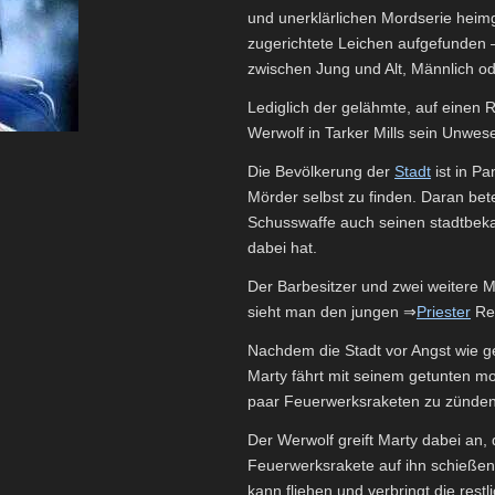
und unerklärlichen Mordserie heim
zugerichtete Leichen aufgefunden –
zwischen Jung und Alt, Männlich od
Lediglich der gelähmte, auf einen 
Werwolf in Tarker Mills sein Unwes
Die Bevölkerung der
Stadt
ist in Pa
Mörder selbst zu finden. Daran bete
Schusswaffe auch seinen stadtbeka
dabei hat.
Der Barbesitzer und zwei weitere M
sieht man den jungen ⇒
Priester
Rev
Nachdem die Stadt vor Angst wie gel
Marty fährt mit seinem getunten mot
paar Feuerwerksraketen zu zünden
Der Werwolf greift Marty dabei an, 
Feuerwerksrakete auf ihn schießen
kann fliehen und verbringt die rest