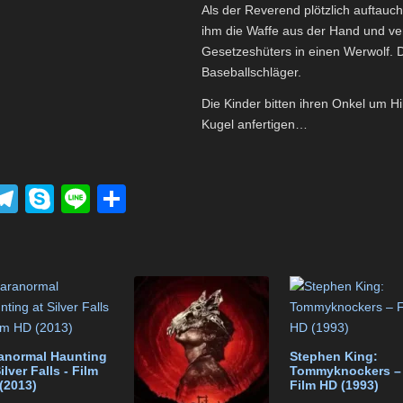
Als der Reverend plötzlich auftauch
ihm die Waffe aus der Hand und ve
Gesetzeshüters in einen Werwolf. 
Baseballschläger.
Die Kinder bitten ihren Onkel um Hi
Kugel anfertigen…
P
T
S
Li
T
el
ky
n
eil
k
e
p
e
e
t
gr
e
n
a
m
anormal Haunting
Stephen King:
ilver Falls - Film
Tommyknockers –
(2013)
Film HD (1993)