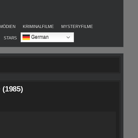
MÖDIEN
KRIMINALFILME
MYSTERYFILME
German
STARS
 (1985)