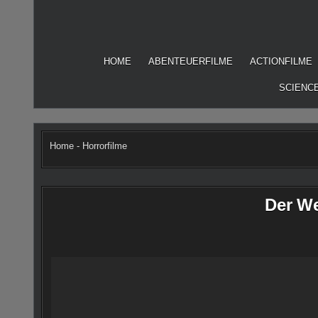
Skip
to
content
HOME
ABENTEUERFILME
ACTIONFILME
SCIENCE
Home
-
Horrorfilme
Der We