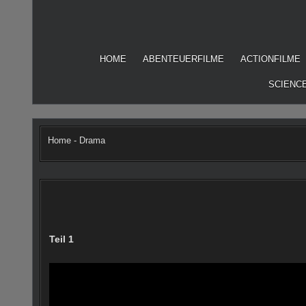
Skip
to
content
HOME
ABENTEUERFILME
ACTIONFILME
SCIENCE
Home
-
Drama
Teil 1