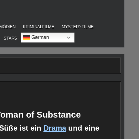
MÖDIEN
KRIMINALFILME
MYSTERYFILME
German
STARS
 Woman of Substance
Süße ist ein
Drama
und eine
.