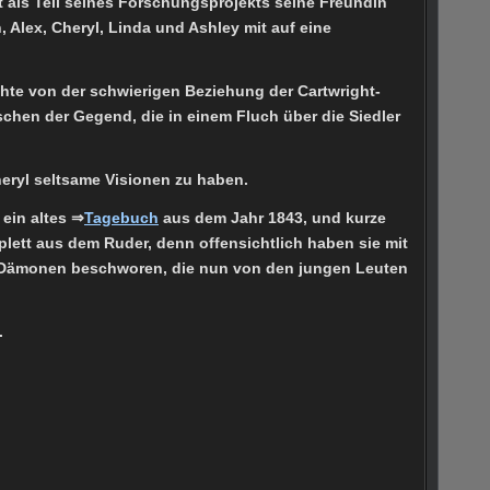
 als Teil seines Forschungsprojekts seine Freundin
 Alex, Cheryl, Linda und Ashley mit auf eine
chte von der schwierigen Beziehung der Cartwright-
schen der Gegend, die in einem Fluch über die Siedler
heryl seltsame Visionen zu haben.
ein altes ⇒
Tagebuch
aus dem Jahr 1843, und kurze
plett aus dem Ruder, denn offensichtlich haben sie mit
Dämonen beschworen, die nun von den jungen Leuten
.