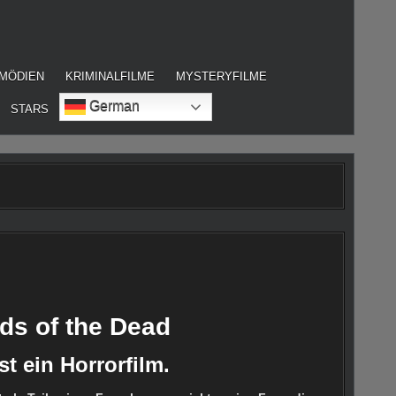
MÖDIEN
KRIMINALFILME
MYSTERYFILME
German
STARS
elds of the Dead
st ein Horrorfilm.