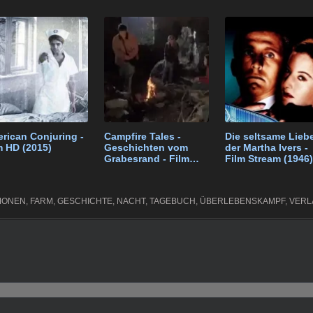
k
e
p
e
e
t
gr
e
n
a
m
rican Conjuring -
Campfire Tales -
Die seltsame Lieb
m HD (2015)
Geschichten vom
der Martha Ivers -
Grabesrand - Film
Film Stream (1946)
(1997)
MONEN
,
FARM
,
GESCHICHTE
,
NACHT
,
TAGEBUCH
,
ÜBERLEBENSKAMPF
,
VERL