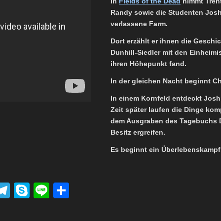
In
Fields of the Dead
nimmt Trent
Randy sowie die Studenten Josh,
verlassene Farm.
Dort erzählt er ihnen die Geschi
Dunhill-Siedler mit den Einheimi
ihren Höhepunkt fand.
In der gleichen Nacht beginnt C
In einem Kornfeld entdeckt Josh 
Zeit später laufen die Dinge kom
dem Ausgraben des Tagebuchs 
Besitz ergreifen.
Es beginnt ein Überlebenskampf
P
T
S
Li
T
el
ky
n
eil