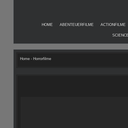
Skip
to
content
HOME
ABENTEUERFILME
ACTIONFILME
SCIENCE
Home
-
Horrorfilme