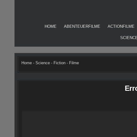
Skip
to
content
HOME
ABENTEUERFILME
ACTIONFILME
SCIENCE
Home
-
Science - Fiction - Filme
Err