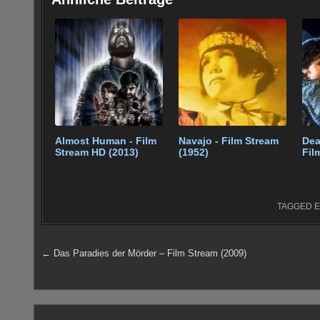
c
tt
er
m
ail
d
at
g
c
e
er
e
bl
di
s
g
e
b
st
r
t
A
er
o
p
o
p
k
Almost Human - Film
Navajo - Film Stream
Dea
Stream HD (2013)
(1952)
Fil
TAGGED
E
Beitragsnavigation
← Das Paradies der Mörder – Film Stream (2009)