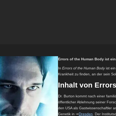
Errors of the Human Body ist ei
In
Errors of the Human Body
ist ei
Krankheit zu finden, an der sein So
Inhalt von Erro
Dr. Burton kommt nach einer famil
öffentlicher Ablehnung seiner For
den USA als Gastwissenschaftler an
Genetik in ⇒
Dresden
. Der Institut