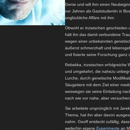
Genie und will ihm einen Neubegin
vor Jahren als Gaststudentin in Bos
unglückliche Affäre mit ihm.
Obwohl er inzwischen geschieden u
hält ihn das damit verbundene Tra
wegen einer unbekannten geneti
äußerst schmerzhaft und lebensge
und fixierte seine Forschung ganz d
Rebekka, inzwischen erfolgreiche W
und umgekehrt, die nahezu unbegren
Lurche, durch genetische Modifikat
Säugetiere mit dem Ziel einer medi
weswegen sie seine Einladung nac
nach wie vor nahe, aber versuchen
Sie arbeitete ursprünglich mit Jar
Thema, hat ihn aber davon ausgesc
nahm. Geoff entdeckt zufällig, das
weiterhin eigene
Experimente
an Mä