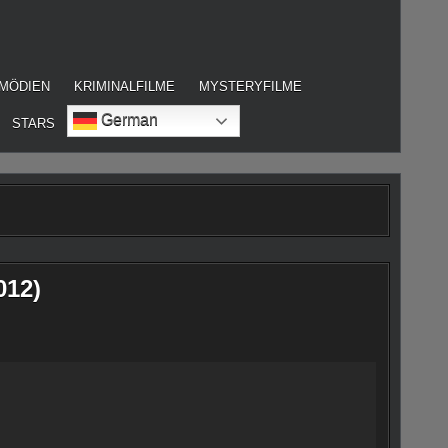
MÖDIEN
KRIMINALFILME
MYSTERYFILME
German
STARS
012)