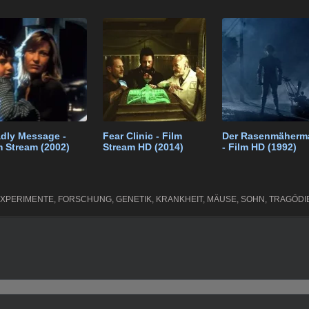
k
e
p
e
e
t
gr
e
n
a
m
dly Message -
Fear Clinic - Film
Der Rasenmäherm
m Stream (2002)
Stream HD (2014)
- Film HD (1992)
XPERIMENTE
,
FORSCHUNG
,
GENETIK
,
KRANKHEIT
,
MÄUSE
,
SOHN
,
TRAGÖDI