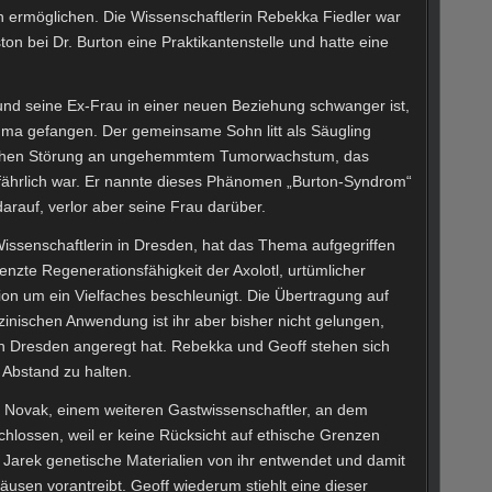
n ermöglichen. Die Wissenschaftlerin Rebekka Fiedler war
ton bei Dr. Burton eine Praktikantenstelle und hatte eine
nd seine Ex-Frau in einer neuen Beziehung schwanger ist,
uma gefangen. Der gemeinsame Sohn litt als Säugling
schen Störung an ungehemmtem Tumorwachstum, das
fährlich war. Er nannte dieses Phänomen „Burton-Syndrom“
arauf, verlor aber seine Frau darüber.
issenschaftlerin in Dresden, hat das Thema aufgegriffen
zte Regenerationsfähigkeit der Axolotl, urtümlicher
ion um ein Vielfaches beschleunigt. Die Übertragung auf
zinischen Anwendung ist ihr aber bisher nicht gelungen,
h Dresden angeregt hat. Rebekka und Geoff stehen sich
 Abstand zu halten.
ek Novak, einem weiteren Gastwissenschaftler, an dem
hlossen, weil er keine Rücksicht auf ethische Grenzen
s Jarek genetische Materialien von ihr entwendet und damit
usen vorantreibt. Geoff wiederum stiehlt eine dieser