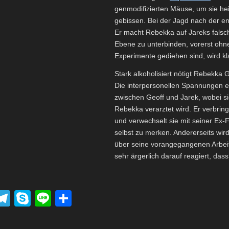
genmodifizierten Mäuse, um sie hei
gebissen. Bei der Jagd nach der en
Er macht Rebekka auf Jareks falsch
Ebene zu unterbinden, vorerst ohn
Experimente gediehen sind, wird k
Stark alkoholisiert nötigt Rebekka 
Die interpersonellen Spannungen ent
zwischen Geoff und Jarek, wobei si
Rebekka verarztet wird. Er verbringt
und verwechselt sie mit seiner Ex-F
selbst zu merken. Andererseits wird 
über seine vorangegangenen Arbeit
sehr ärgerlich darauf reagiert, dass 
P
T
S
Li
T
el
ky
n
eil