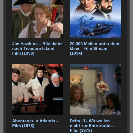
o
p
m
k
Jim Hawkins – Rückkehr
20.000 Meilen unter dem
nach Treasure Island -
Meer - Film Stream
Film (1996)
(1954)
Abenteuer in Atlantis -
Delta III - Wir wollen
Film (1978)
nicht zur Erde zurück -
Film (1979)