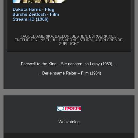
Dakota Harris - Flug
durchs Zeitloch - Film
Stream HD (1986)
TAGGED
AMERIKA
,
BALLON
,
BESTIEN
,
BÜRGERKRIEG
,
ENTFLIEHEN
,
INSEL
,
JULES VERNE
,
STURM
,
ÜBERLEBENDE
,
ZUFLUCHT
Beitragsnavigation
Farewell to the King – Sie nannten ihn Leroy (1989) →
← Der einsame Reiter – Film (1934)
Webkatalog