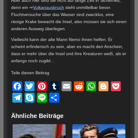
Aber auch hier sind sie nicht auf lange Zeit in Sicherheit,
denn ein ⇒
Vulkanausbruch
steht unmittelbar bevor.
Fluchtversuche über das Wasser sind zwecklos, eine
riesige Krake bewacht die Insel, also müssen sie sich einen
anderen Ausweg überlegen.
Vielleicht kann der alte Mann Nemo ihnen helfen. Er
scheint erfinderisch zu sein, aber es macht den Anschein,
dass er mehr über die Insel und ihre Kreaturen weiß, als er
anfangs noch zugibt…
Teile diesen Beitrag
F
T
Pi
T
E
R
W
Bl
P
a
wi
nt
u
m
e
h
o
o
T
S
Li
T
c
tt
er
m
ail
d
at
g
ck
el
ky
n
eil
e
er
e
bl
di
s
g
et
e
p
e
e
Ähnliche Beiträge
b
st
r
t
A
er
gr
e
n
o
p
a