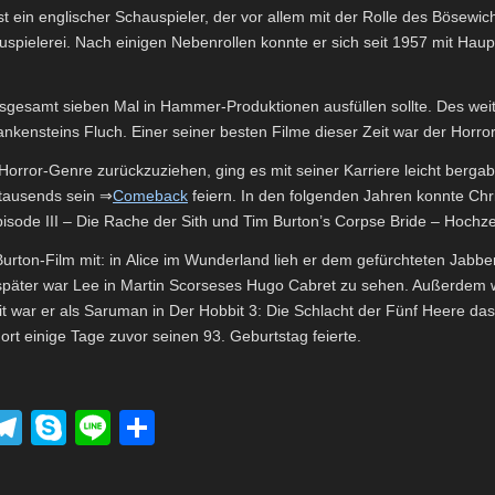
t ein englischer Schauspieler, der vor allem mit der Rolle des Bösewic
pielerei. Nach einigen Nebenrollen konnte er sich seit 1957 mit Haup
nsgesamt sieben Mal in Hammer-Produktionen ausfüllen sollte. Des weit
kensteins Fluch. Einer seiner besten Filme dieser Zeit war der Horror
orror-Genre zurückzuziehen, ging es mit seiner Karriere leicht berga
rtausends sein ⇒
Comeback
feiern. In den folgenden Jahren konnte Chr
Episode III – Die Rache der Sith und Tim Burton’s Corpse Bride – Hochz
Burton-Film mit: in Alice im Wunderland lieh er dem gefürchteten Jab
hr später war Lee in Martin Scorseses Hugo Cabret zu sehen. Außerdem 
war er als Saruman in Der Hobbit 3: Die Schlacht der Fünf Heere das 
t einige Tage zuvor seinen 93. Geburtstag feierte.
P
T
S
Li
T
el
ky
n
eil