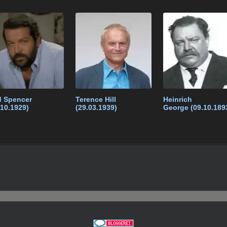
k
e
p
e
e
t
gr
e
n
a
m
 Spencer
Terence Hill
Heinrich
.10.1929)
(29.03.1939)
George (09.10.189