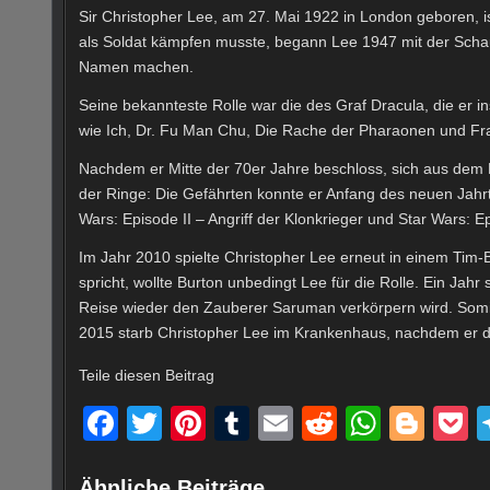
Sir Christopher Lee, am 27. Mai 1922 in London geboren, is
als Soldat kämpfen musste, begann Lee 1947 mit der Schaus
Namen machen.
Seine bekannteste Rolle war die des Graf Dracula, die er i
wie Ich, Dr. Fu Man Chu, Die Rache der Pharaonen und Fran
Nachdem er Mitte der 70er Jahre beschloss, sich aus dem H
der Ringe: Die Gefährten konnte er Anfang des neuen Jah
Wars: Episode II – Angriff der Klonkrieger und Star Wars: 
Im Jahr 2010 spielte Christopher Lee erneut in einem Tim-
spricht, wollte Burton unbedingt Lee für die Rolle. Ein Ja
Reise wieder den Zauberer Saruman verkörpern wird. Somit 
2015 starb Christopher Lee im Krankenhaus, nachdem er dor
Teile diesen Beitrag
F
T
Pi
T
E
R
W
Bl
a
wi
nt
u
m
e
h
o
o
Ähnliche Beiträge