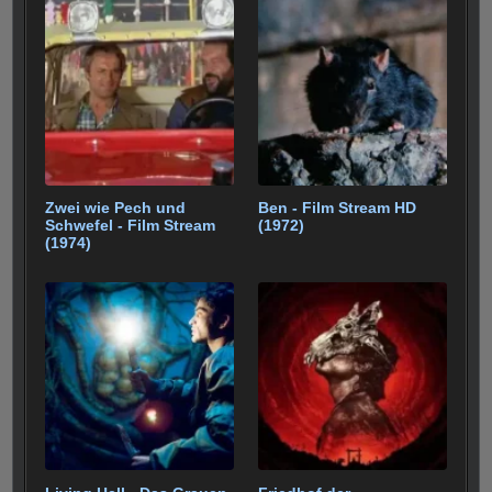
b
st
r
t
A
er
gr
e
n
o
p
a
o
p
m
k
Zwei wie Pech und
Ben - Film Stream HD
Schwefel - Film Stream
(1972)
(1974)