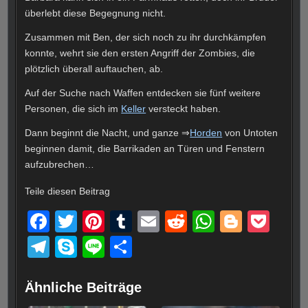
überlebt diese Begegnung nicht.
Zusammen mit Ben, der sich noch zu ihr durchkämpfen
konnte, wehrt sie den ersten Angriff der Zombies, die
plötzlich überall auftauchen, ab.
Auf der Suche nach Waffen entdecken sie fünf weitere
Personen, die sich im
Keller
versteckt haben.
Dann beginnt die Nacht, und ganze ⇒
Horden
von Untoten
beginnen damit, die Barrikaden an Türen und Fenstern
aufzubrechen…
Teile diesen Beitrag
F
T
Pi
T
E
R
W
Bl
P
a
wi
nt
u
m
e
h
o
o
T
S
Li
T
c
tt
er
m
ail
d
at
g
ck
el
ky
n
eil
e
er
e
bl
di
s
g
et
e
p
e
e
Ähnliche Beiträge